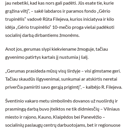
jau nebetiki, kad kas nors gali padėti. Jūs esate tie, kurie
grąžina viltį“, – sakė labdaros ir paramos fondo „Gėrio
trupinėlis“ vadovė Rūta Filejeva, kurios iniciatyva ir kilo
idėja „Gėrio trupinėlio“ 10-mečio proga viešai padėkoti
socialinį darbą dirbantiems žmonėms.
Anot jos, gerumas slypi kiekviename žmoguje, tačiau
gyvenimo patirtys kartais jį nustumia į šalį.
„Gerumas prasideda mūsų visų širdyje – visi gimstame geri.
Tačiau skaudūs išgyvenimai, sunkumai ar atskirtis neretai
priverčia pamiršti savo gerąją prigimtį“, – kalbėjo R. Filejeva.
Šventinio vakaro metu simbolinės dovanos už nuoširdų ir
prasmingą darbą buvo įteiktos ne tik didmiesčių – Vilniaus
miesto ir rajono, Kauno, Klaipėdos bei Panevėžio –
socialinių paslaugų centrų darbuotojams, bet ir regionuose