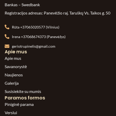
Bankas – Swedbank
Registracijos adresas: Panevėžio raj. Taruškų Vs. Taikos g. 50
Rūta +37065020577 (Vilnius)
Irena +37068674373 (Panevėžys)
geriotrupinelis@gmail.com
Apie mus
Apie mus
Savanorystė
Naujienos
Galerija
Susisiekite su mumis
Paramos formos
Piniginė parama
Verslui