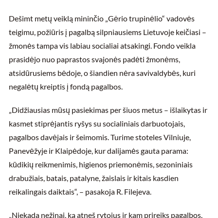
Dešimt metų veiklą mininčio „Gėrio trupinėlio“ vadovės
teigimu, požiūris į pagalbą silpniausiems Lietuvoje keičiasi –
žmonės tampa vis labiau socialiai atsakingi. Fondo veikla
prasidėjo nuo paprastos svajonės padėti žmonėms,
atsidūrusiems bėdoje, o šiandien nėra savivaldybės, kuri
negalėtų kreiptis į fondą pagalbos.
„Didžiausias mūsų pasiekimas per šiuos metus – išlaikytas ir
kasmet stiprėjantis ryšys su socialiniais darbuotojais,
pagalbos davėjais ir šeimomis. Turime stoteles Vilniuje,
Panevėžyje ir Klaipėdoje, kur dalijamės gauta parama:
kūdikių reikmenimis, higienos priemonėmis, sezoniniais
drabužiais, batais, patalyne, žaislais ir kitais kasdien
reikalingais daiktais“, – pasakoja R. Filejeva.
„Niekada nežinai, ką atneš rytojus ir kam prireiks pagalbos.