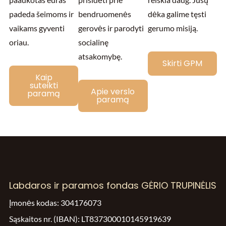
padeda šeimoms ir
bendruomenės
dėka galime tęsti
vaikams gyventi
gerovės ir parodyti
gerumo misiją.
oriau.
socialinę
atsakomybę.
Skirti GPM
Kaip
suteikti
Apie verslo
paramą
paramą
Labdaros ir paramos fondas GĖRIO TRUPINĖLIS
Įmonės kodas: 304176073
Sąskaitos nr. (IBAN): LT837300010145919639