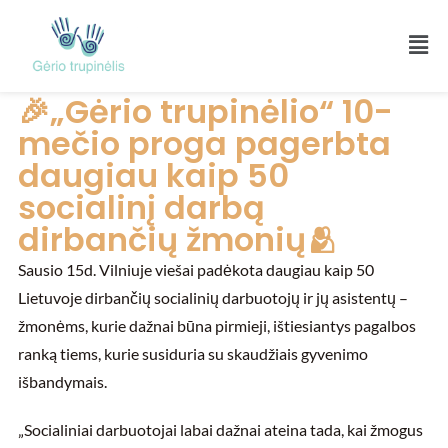
🎉„Gėrio trupinėlio“ 10-
mečio proga pagerbta
daugiau kaip 50
socialinį darbą
dirbančių žmonių🫂
Sausio 15d. Vilniuje viešai padėkota daugiau kaip 50
Lietuvoje dirbančių socialinių darbuotojų ir jų asistentų –
žmonėms, kurie dažnai būna pirmieji, ištiesiantys pagalbos
ranką tiems, kurie susiduria su skaudžiais gyvenimo
išbandymais.
„Socialiniai darbuotojai labai dažnai ateina tada, kai žmogus