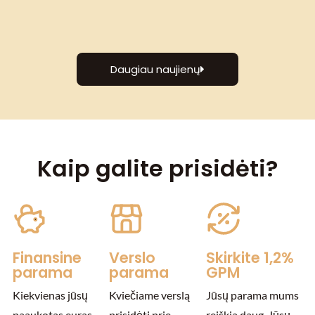
Daugiau naujienų
Kaip galite prisidėti?
Finansine
Verslo
Skirkite 1,2%
parama
parama
GPM
Kiekvienas jūsų
Kviečiame verslą
Jūsų parama mums
paaukotas euras
prisidėti prie
reiškia daug. Jūsų