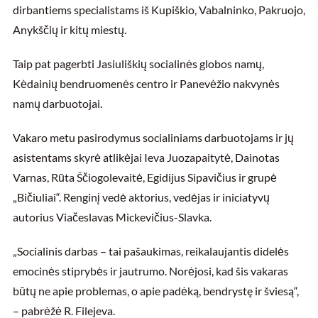
dirbantiems specialistams iš Kupiškio, Vabalninko, Pakruojo,
Anykščių ir kitų miestų.
Taip pat pagerbti Jasiuliškių socialinės globos namų,
Kėdainių bendruomenės centro ir Panevėžio nakvynės
namų darbuotojai.
Vakaro metu pasirodymus socialiniams darbuotojams ir jų
asistentams skyrė atlikėjai Ieva Juozapaitytė, Dainotas
Varnas, Rūta Ščiogolevaitė, Egidijus Sipavičius ir grupė
„Bičiuliai“. Renginį vedė aktorius, vedėjas ir iniciatyvų
autorius Viačeslavas Mickevičius-Slavka.
„Socialinis darbas – tai pašaukimas, reikalaujantis didelės
emocinės stiprybės ir jautrumo. Norėjosi, kad šis vakaras
būtų ne apie problemas, o apie padėką, bendrystę ir šviesą“,
– pabrėžė R. Filejeva.