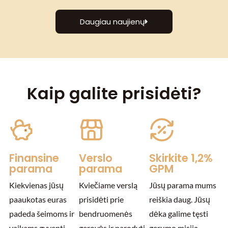
Daugiau naujienų
Kaip galite prisidėti?
Finansine
Verslo
Skirkite 1,2%
parama
parama
GPM
Kiekvienas jūsų
Kviečiame verslą
Jūsų parama mums
paaukotas euras
prisidėti prie
reiškia daug. Jūsų
padeda šeimoms ir
bendruomenės
dėka galime tęsti
vaikams gyventi
gerovės ir parodyti
gerumo misiją.