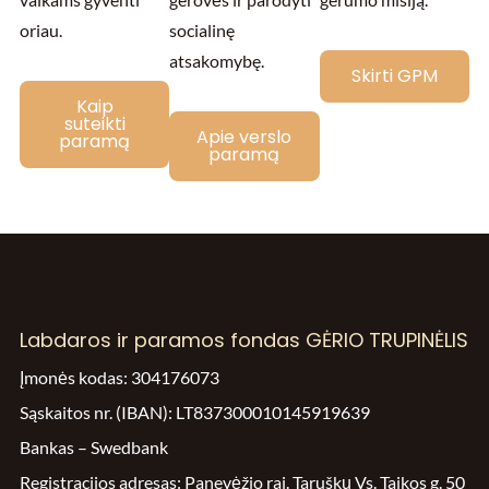
oriau.
socialinę
atsakomybę.
Skirti GPM
Kaip
suteikti
Apie verslo
paramą
paramą
Labdaros ir paramos fondas GĖRIO TRUPINĖLIS
Įmonės kodas: 304176073
Sąskaitos nr. (IBAN): LT837300010145919639
Bankas – Swedbank
Registracijos adresas: Panevėžio raj. Taruškų Vs. Taikos g. 50