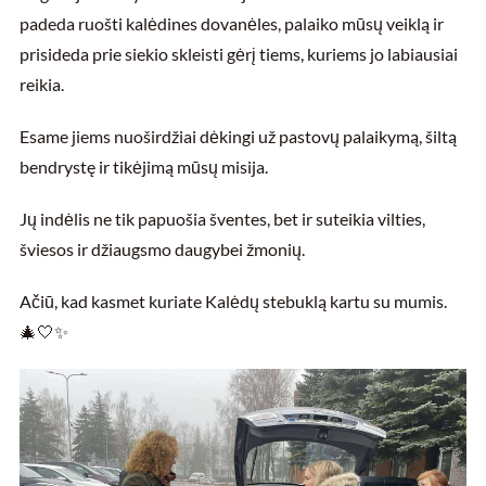
padeda ruošti kalėdines dovanėles, palaiko mūsų veiklą ir
prisideda prie siekio skleisti gėrį tiems, kuriems jo labiausiai
reikia.
Esame jiems nuoširdžiai dėkingi už pastovų palaikymą, šiltą
bendrystę ir tikėjimą mūsų misija.
Jų indėlis ne tik papuošia šventes, bet ir suteikia vilties,
šviesos ir džiaugsmo daugybei žmonių.
Ačiū, kad kasmet kuriate Kalėdų stebuklą kartu su mumis.
🎄🤍✨