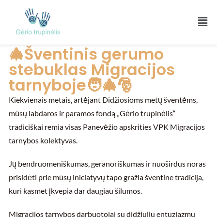
🎄Šventinis gerumo
stebuklas Migracijos
tarnyboje🧑‍🎄🎅
Kiekvienais metais, artėjant Didžiosioms metų šventėms,
mūsų labdaros ir paramos fondą „Gėrio trupinėlis“
tradiciškai remia visas Panevėžio apskrities VPK Migracijos
tarnybos kolektyvas.
Jų bendruomeniškumas, geranoriškumas ir nuoširdus noras
prisidėti prie mūsų iniciatyvų tapo gražia šventine tradicija,
kuri kasmet įkvepia dar daugiau šilumos.
Migracijos tarnybos darbuotojai su didžiuliu entuziazmu