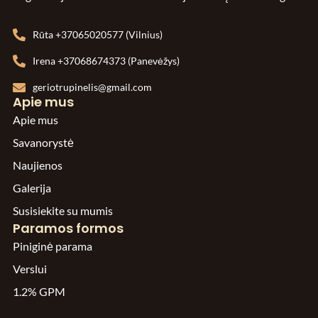
Rūta +37065020577 (Vilnius)
Irena +37068674373 (Panevėžys)
geriotrupinelis@gmail.com
Apie mus
Apie mus
Savanorystė
Naujienos
Galerija
Susisiekite su mumis
Paramos formos
Piniginė parama
Verslui
1.2% GPM