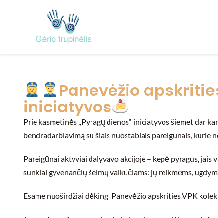
Panevėžio apskritie
iniciatyvos
Prie kasmetinės „Pyragų dienos“ iniciatyvos šiemet dar kar
bendradarbiavimą su šiais nuostabiais pareigūnais, kurie ne
Pareigūnai aktyviai dalyvavo akcijoje – kepė pyragus, jais v
sunkiai gyvenančių šeimų vaikučiams: jų reikmėms, ugdymu
Esame nuoširdžiai dėkingi Panevėžio apskrities VPK kolekty