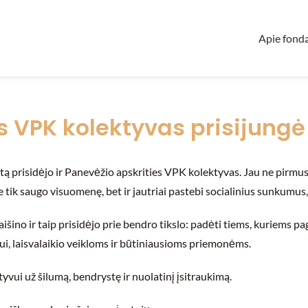
Apie fond
s VPK kolektyvas prisijungė
tą prisidėjo ir Panevėžio apskrities VPK kolektyvas. Jau ne pirmus
 tik saugo visuomenę, bet ir jautriai pastebi socialinius sunkumus,
aišino ir taip prisidėjo prie bendro tikslo: padėti tiems, kuriems p
i, laisvalaikio veikloms ir būtiniausioms priemonėms.
vui už šilumą, bendrystę ir nuolatinį įsitraukimą.