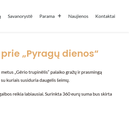
ą
Savanorystė
Parama
Naujienos
Kontaktai
 prie „Pyragų dienos“
 metus „Gėrio trupinėlis“ palaiko gražų ir prasmingą
 su kuriais susiduria daugelis šeimų.
agalbos reikia labiausiai. Surinkta 360 eurų suma bus skirta