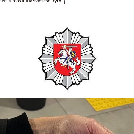
giškumas kuria šviesesnį rytojų.