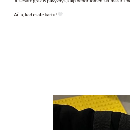
Jūs esate gražus pavyzdys, kaip bendruomeniškumas ir žmo
Ačiū, kad esate kartu!