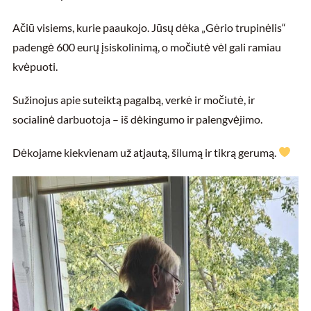
Ačiū visiems, kurie paaukojo. Jūsų dėka „Gėrio trupinėlis“
padengė 600 eurų įsiskolinimą, o močiutė vėl gali ramiau
kvėpuoti.
Sužinojus apie suteiktą pagalbą, verkė ir močiutė, ir
socialinė darbuotoja – iš dėkingumo ir palengvėjimo.
Dėkojame kiekvienam už atjautą, šilumą ir tikrą gerumą.