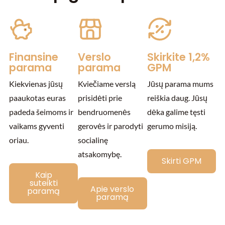
Finansine
Verslo
Skirkite 1,2%
parama
parama
GPM
Kiekvienas jūsų
Kviečiame verslą
Jūsų parama mums
paaukotas euras
prisidėti prie
reiškia daug. Jūsų
padeda šeimoms ir
bendruomenės
dėka galime tęsti
vaikams gyventi
gerovės ir parodyti
gerumo misiją.
oriau.
socialinę
atsakomybę.
Skirti GPM
Kaip
suteikti
Apie verslo
paramą
paramą