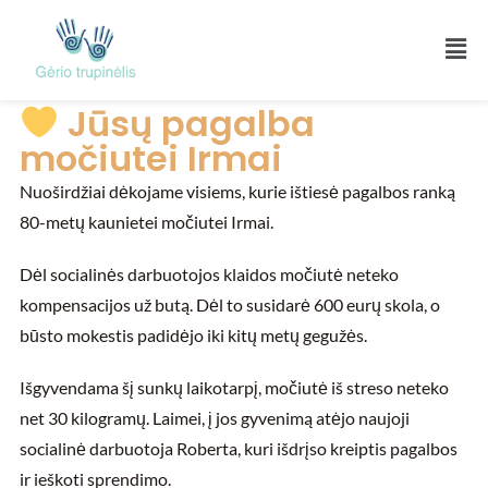
Jūsų pagalba
močiutei Irmai
Nuoširdžiai dėkojame visiems, kurie ištiesė pagalbos ranką
80-metų kaunietei močiutei Irmai.
Dėl socialinės darbuotojos klaidos močiutė neteko
kompensacijos už butą. Dėl to susidarė 600 eurų skola, o
būsto mokestis padidėjo iki kitų metų gegužės.
Išgyvendama šį sunkų laikotarpį, močiutė iš streso neteko
net 30 kilogramų. Laimei, į jos gyvenimą atėjo naujoji
socialinė darbuotoja Roberta, kuri išdrįso kreiptis pagalbos
ir ieškoti sprendimo.