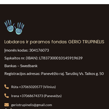
Labdaros ir paramos fondas GĖRIO TRUPINĖLIS
Įmonės kodas: 304176073
Sąskaitos nr. (IBAN): LT837300010145919639
Bankas – Swedbank
Registracijos adresas: Panevėžio raj. Taruškų Vs. Taikos g. 50
Rūta +37065020577 (Vilnius)
Irena +37068674373 (Panevėžys)
geriotrupinelis@gmail.com