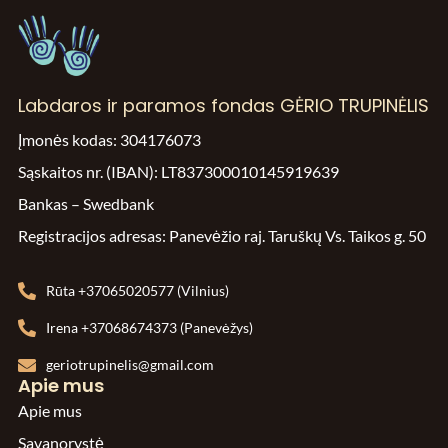
Labdaros ir paramos fondas GĖRIO TRUPINĖLIS
Įmonės kodas: 304176073
Sąskaitos nr. (IBAN): LT837300010145919639
Bankas – Swedbank
Registracijos adresas: Panevėžio raj. Taruškų Vs. Taikos g. 50
Rūta +37065020577 (Vilnius)
Irena +37068674373 (Panevėžys)
geriotrupinelis@gmail.com
Apie mus
Apie mus
Savanorystė