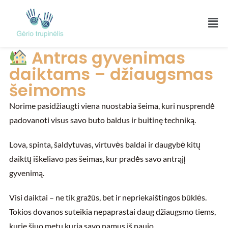
Antras gyvenimas
daiktams – džiaugsmas
šeimoms
Norime pasidžiaugti viena nuostabia šeima, kuri nusprendė
padovanoti visus savo buto baldus ir buitinę techniką.
Lova, spinta, šaldytuvas, virtuvės baldai ir daugybė kitų
daiktų iškeliavo pas šeimas, kur pradės savo antrąjį
gyvenimą.
Visi daiktai – ne tik gražūs, bet ir nepriekaištingos būklės.
Tokios dovanos suteikia nepaprastai daug džiaugsmo tiems,
kurie šiuo metu kuria savo namus iš naujo.