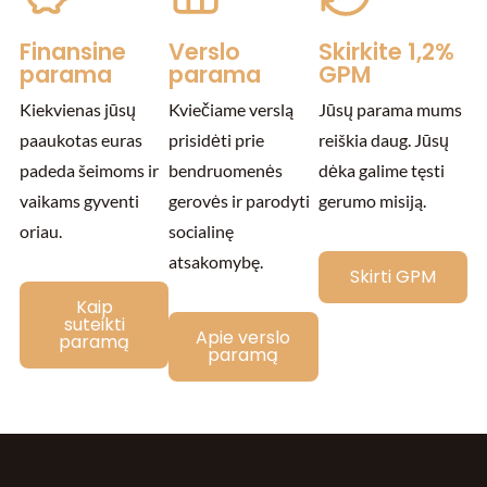
Finansine
Verslo
Skirkite 1,2%
parama
parama
GPM
Kiekvienas jūsų
Kviečiame verslą
Jūsų parama mums
paaukotas euras
prisidėti prie
reiškia daug. Jūsų
padeda šeimoms ir
bendruomenės
dėka galime tęsti
vaikams gyventi
gerovės ir parodyti
gerumo misiją.
oriau.
socialinę
atsakomybę.
Skirti GPM
Kaip
suteikti
Apie verslo
paramą
paramą